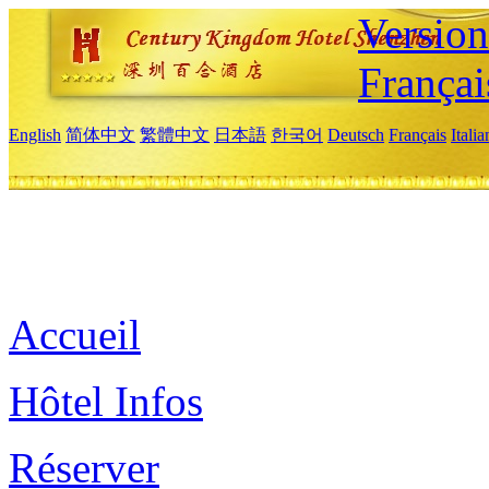
Versio
Françai
English
简体中文
繁體中文
日本語
한국어
Deutsch
Français
Itali
Accueil
Hôtel Infos
Réserver