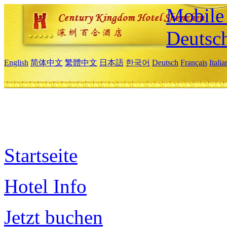
Mobile 
Deutsc
English
简体中文
繁體中文
日本語
한국어
Deutsch
Français
Itali
Startseite
Hotel Info
Jetzt buchen