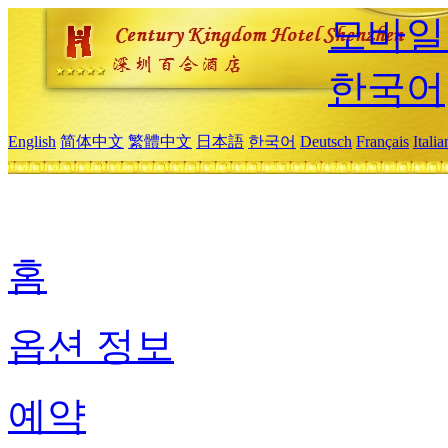
모바일
한국어
English
简体中文
繁體中文
日本語
한국어
Deutsch
Français
Itali
홈
옵션 정보
예약