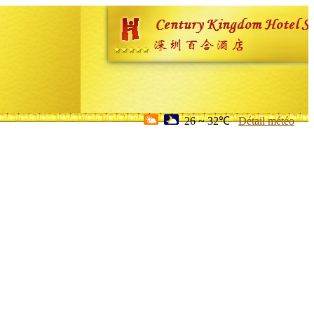
26 ~ 32℃
Détail météo