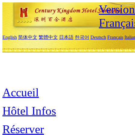
Versio
Françai
English
简体中文
繁體中文
日本語
한국어
Deutsch
Français
Itali
Accueil
Hôtel Infos
Réserver