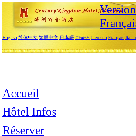
Versio
Françai
English
简体中文
繁體中文
日本語
한국어
Deutsch
Français
Itali
Accueil
Hôtel Infos
Réserver