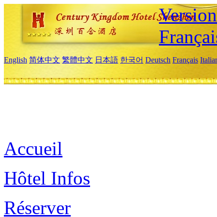
Versio
Françai
English
简体中文
繁體中文
日本語
한국어
Deutsch
Français
Itali
Accueil
Hôtel Infos
Réserver