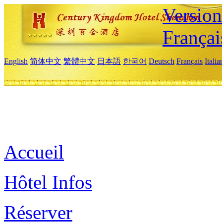
Versio
Françai
English
简体中文
繁體中文
日本語
한국어
Deutsch
Français
Itali
Accueil
Hôtel Infos
Réserver