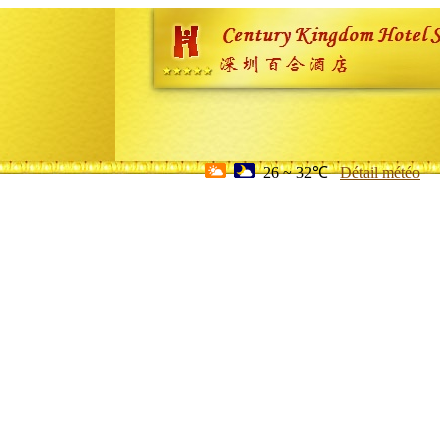
26 ~ 32℃
Détail météo