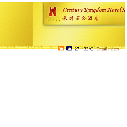
27 ~ 33℃
Détail météo