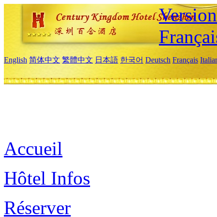
Versio
Françai
English
简体中文
繁體中文
日本語
한국어
Deutsch
Français
Itali
Accueil
Hôtel Infos
Réserver