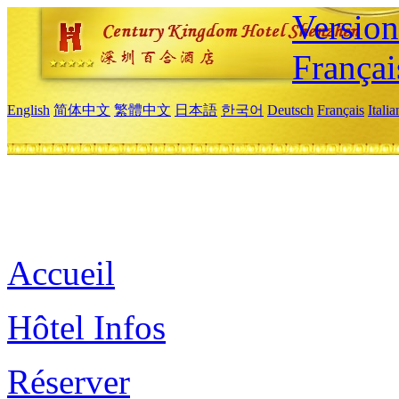
Versio
Françai
English
简体中文
繁體中文
日本語
한국어
Deutsch
Français
Itali
Accueil
Hôtel Infos
Réserver