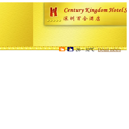
26 ~ 32℃
Détail météo