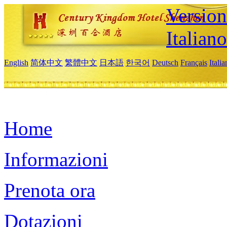
Version
Italiano
English
简体中文
繁體中文
日本語
한국어
Deutsch
Français
Itali
Home
Informazioni
Prenota ora
Dotazioni