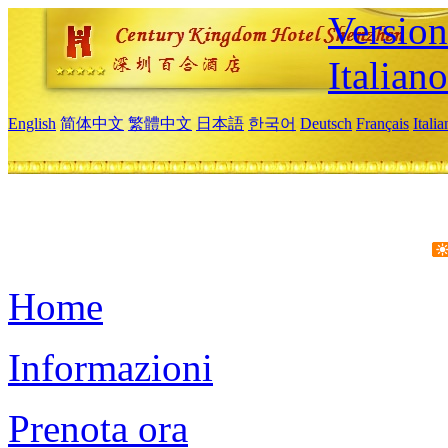
Version
Italiano
English
简体中文
繁體中文
日本語
한국어
Deutsch
Français
Itali
Home
Informazioni
Prenota ora