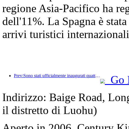
regione Asia-Pacifico ha re
dell'11%. La Spagna è stata 
arrivi turistici internazionali
Prev:Sono stati ufficialmente inaugurati quattro luoghi culturali, tra cui la nuova 'Jinling Poetry Hall' nella zona panoramica del lago Xuanwu a Nanchino.
Go 
Indirizzo: Baige Road, Lon
il distretto di Luohu)
Aperto in 2006, Century K