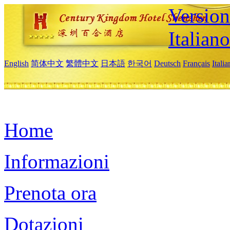
Version
Italiano
English
简体中文
繁體中文
日本語
한국어
Deutsch
Français
Itali
Home
Informazioni
Prenota ora
Dotazioni