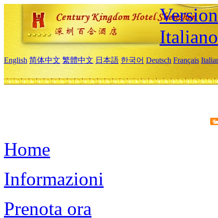
Version
Italiano
English
简体中文
繁體中文
日本語
한국어
Deutsch
Français
Itali
Home
Informazioni
Prenota ora