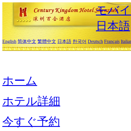
モバイ
日本語
English
简体中文
繁體中文
日本語
한국어
Deutsch
Français
Itali
ホーム
ホテル詳細
今すぐ予約