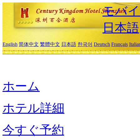
モバイ
日本語
English
简体中文
繁體中文
日本語
한국어
Deutsch
Français
Itali
ホーム
ホテル詳細
今すぐ予約