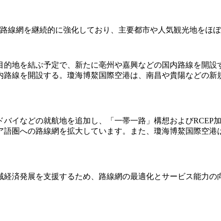
内路線網を継続的に強化しており、主要都市や人気観光地をほ
28の目的地を結ぶ予定で、新たに亳州や嘉興などの国内路線を開設す
内路線を開設する。瓊海博鰲国際空港は、南昌や貴陽などの新規
ドバイなどの就航地を追加し、「一帯一路」構想およびRCEP
ア語圏への路線網を拡大しています。また、瓊海博鰲国際空港
域経済発展を支援するため、路線網の最適化とサービス能力の