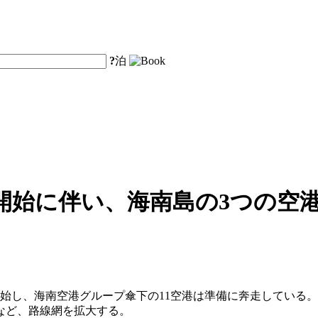
?
泊
始に伴い、海南島の3つの空港
始し、海南空港グループ傘下の11空港は準備に奔走している。海
るなど、路線網を拡大する。