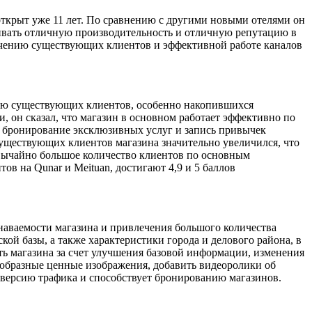
ткрыт уже 11 лет. По сравнению с другими новыми отелями он
живать отличную производительность и отличную репутацию в
учению существующих клиентов и эффективной работе каналов
нию существующих клиентов, особенно накопившихся
 он сказал, что магазин в основном работает эффективно по
, бронирование эксклюзивных услуг и запись привычек
уществующих клиентов магазина значительно увеличился, что
звычайно большое количество клиентов по основным
в на Qunar и Meituan, достигают 4,9 и 5 баллов
наваемости магазина и привлечения большого количества
ой базы, а также характеристики города и делового района, в
сть магазина за счет улучшения базовой информации, изменения
нообразные ценные изображения, добавить видеоролики об
нверсию трафика и способствует бронированию магазинов.