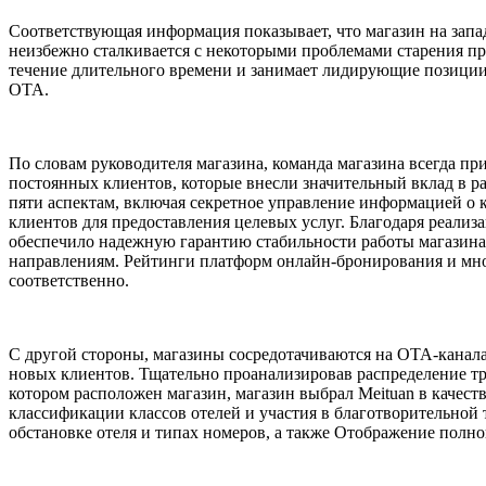
Соответствующая информация показывает, что магазин на запа
неизбежно сталкивается с некоторыми проблемами старения п
течение длительного времени и занимает лидирующие позиции
OTA.
По словам руководителя магазина, команда магазина всегда 
постоянных клиентов, которые внесли значительный вклад в ра
пяти аспектам, включая секретное управление информацией о 
клиентов для предоставления целевых услуг. Благодаря реали
обеспечило надежную гарантию стабильности работы магазина
направлениям. Рейтинги платформ онлайн-бронирования и мног
соответственно.
С другой стороны, магазины сосредотачиваются на OTA-канал
новых клиентов. Тщательно проанализировав распределение тр
котором расположен магазин, магазин выбрал Meituan в качест
классификации классов отелей и участия в благотворительной 
обстановке отеля и типах номеров, а также Отображение полн