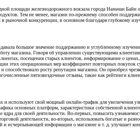
дной площади железнодорожного вокзала города Наньчан Байи о
родуктов. Тем не менее, магазин по-прежнему способен поддер
 в рыночной конкуренции, в основном благодаря глубокому из
придавала большое значение поддержанию и углубленному изуче
боту магазина. Говоря об управлении существующими клиентами,
клиентах, посещения старых клиентов, информирование о ценах
зации этих операционных мер коэффициент повторных покупок с
 и способствовало росту репутации магазина. Он приобрел чре
очисленные пятизвездочные отзывы, такие как рейтинги клиенто
ах и используют свой мощный онлайн-трафик для увеличения уз
афика основных платформ, характеристики собственной клиентск
ве ядра для своей деятельности. Во-первых, повысить узнаваемо
торговой деятельности, во-вторых, использовать богатые и раз
ой и исчерпывающей информации о магазине и т. д. улучшает ко