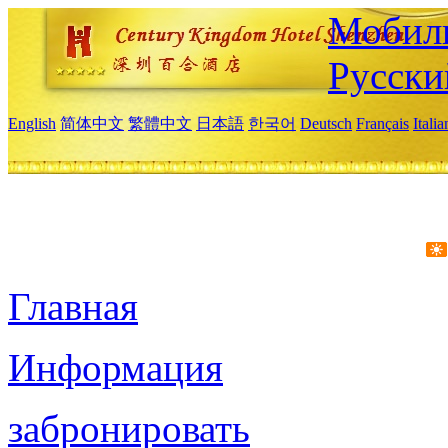
Мобиль
Русски
English
简体中文
繁體中文
日本語
한국어
Deutsch
Français
Itali
Главная
Информация
забронировать