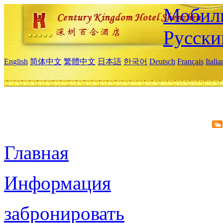
Мобиль
Русски
English
简体中文
繁體中文
日本語
한국어
Deutsch
Français
Itali
Главная
Информация
забронировать