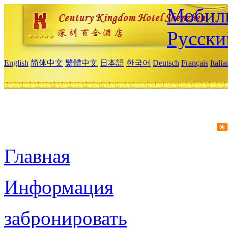
Мобиль
Русски
English
简体中文
繁體中文
日本語
한국어
Deutsch
Français
Itali
Главная
Информация
забронировать