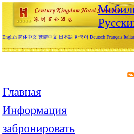
Мобиль
Русски
English
简体中文
繁體中文
日本語
한국어
Deutsch
Français
Itali
Главная
Информация
забронировать