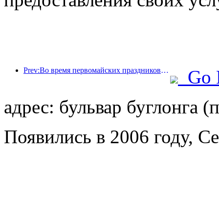
Prev:Во время первомайских праздников по железной дороге в дельте реки Янцзы было перевезено более 21,38 миллиона пассажиров.
Go 
адрес: бульвар буглонга (
Появились в 2006 году, C