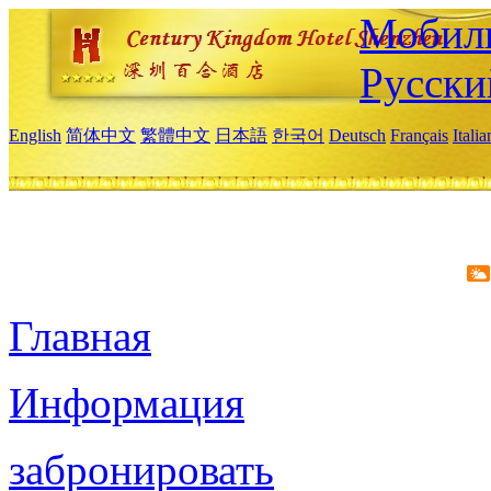
Мобиль
Русски
English
简体中文
繁體中文
日本語
한국어
Deutsch
Français
Itali
Главная
Информация
забронировать