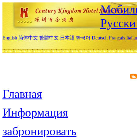
Мобиль
Русски
English
简体中文
繁體中文
日本語
한국어
Deutsch
Français
Itali
Главная
Информация
забронировать