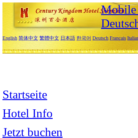
Mobile 
Deutsc
English
简体中文
繁體中文
日本語
한국어
Deutsch
Français
Itali
Startseite
Hotel Info
Jetzt buchen