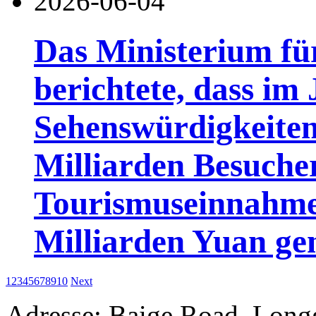
2026-06-04
Das Ministerium fü
berichtete, dass im
Sehenswürdigkeiten
Milliarden Besuch
Tourismuseinnahme
Milliarden Yuan gen
1
2
3
4
5
6
7
8
9
10
Next
Adresse: Baige Road, Long