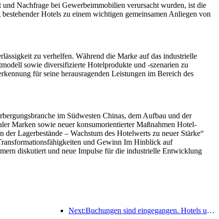
 und Nachfrage bei Gewerbeimmobilien verursacht wurden, ist die
ung bestehender Hotels zu einem wichtigen gemeinsamen Anliegen von
lässigkeit zu verhelfen. Während die Marke auf das industrielle
tmodell sowie diversifizierte Hotelprodukte und -szenarien zu
nerkennung für seine herausragenden Leistungen im Bereich des
herbergungsbranche im Südwesten Chinas, dem Aufbau und der
naler Marken sowie neuer konsumorientierter Maßnahmen Hotel-
 der Lagerbestände – Wachstum des Hotelwerts zu neuer Stärke“
Transformationsfähigkeiten und Gewinn Im Hinblick auf
rn diskutiert und neue Impulse für die industrielle Entwicklung
Next:Buchungen sind eingegangen. Hotels und B&B-Händler sind bei Buchungen gleichermaßen beliebt. Die durchschnittlichen Buchungsraten zum Nationalfeiertag liegen bei 24,97 % bzw. 24,49 %.