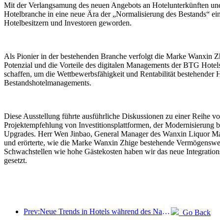
Mit der Verlangsamung des neuen Angebots an Hotelunterkünften und
Hotelbranche in eine neue Ära der „Normalisierung des Bestands“ ei
Hotelbesitzern und Investoren geworden.
Als Pionier in der bestehenden Branche verfolgt die Marke Wanxin Zhi
Potenzial und die Vorteile des digitalen Managements der BTG Hotels 
schaffen, um die Wettbewerbsfähigkeit und Rentabilität bestehender 
Bestandshotelmanagements.
Diese Ausstellung führte ausführliche Diskussionen zu einer Reih
Projektempfehlung von Investitionsplattformen, der Modernisierung
Upgrades. Herr Wen Jinbao, General Manager des Wanxin Liquor Ma
und erörterte, wie die Marke Wanxin Zhige bestehende Vermögenswer
Schwachstellen wie hohe Gästekosten haben wir das neue Integration
gesetzt.
Prev:Neue Trends in Hotels während des Nationalfeiertags 2024: Nach 2000 tragen Menschen Hanfu und übernachten im „State Guesthouse“, um Tee zu trinken und Kalligraphie zu lernen, um kulturelles Selbstvertrauen zu demonstrieren
Go Back