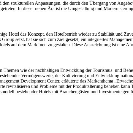
 den strukturellen Anpassungen, die durch den Übergang von Angebot
ngetreten. In dieser neuen Ära ist die Umgestaltung und Modernisier
ge Hotel das Konzept, den Hotelbetrieb wieder zu Stabilität und Zuver
Group setzt, hat sie sich zum Ziel gesetzt, ein integriertes Managemen
Hotels auf dem Markt neu zu gestalten. Diese Auszeichnung ist eine A
e von Themen wie der nachhaltigen Entwicklung der Tourismus- und Be
 bestehender Vermögenswerte, der Kultivierung und Entwicklung natio
nagement Development Center, erläuterte das Markenthema „Erwachen
te revitalisieren und Probleme mit der Produktalterung beheben kann 
smodell bestehender Hotels mit Branchengästen und Investmenteigentüme