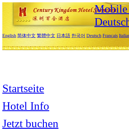
Mobile 
Deutsc
English
简体中文
繁體中文
日本語
한국어
Deutsch
Français
Itali
Startseite
Hotel Info
Jetzt buchen