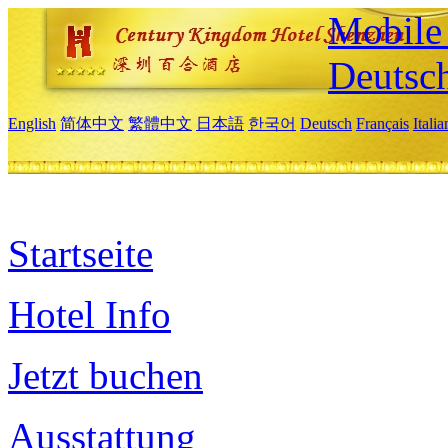
Mobile 
Deutsc
English
简体中文
繁體中文
日本語
한국어
Deutsch
Français
Itali
Startseite
Hotel Info
Jetzt buchen
Ausstattung