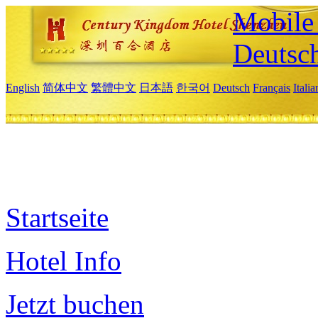
Mobile 
Deutsc
English
简体中文
繁體中文
日本語
한국어
Deutsch
Français
Itali
Startseite
Hotel Info
Jetzt buchen