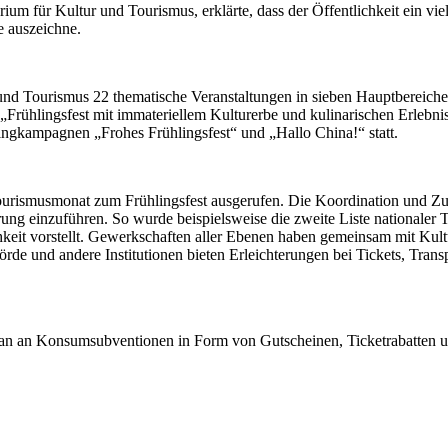
ium für Kultur und Tourismus, erklärte, dass der Öffentlichkeit ein vi
 auszeichne.
nd Tourismus 22 thematische Veranstaltungen in sieben Hauptbereichen
 „Frühlingsfest mit immateriellem Kulturerbe und kulinarischen Erlebni
ngkampagnen „Frohes Frühlingsfest“ und „Hallo China!“ statt.
rismusmonat zum Frühlingsfest ausgerufen. Die Koordination und Zusa
 einzuführen. So wurde beispielsweise die zweite Liste nationaler To
lichkeit vorstellt. Gewerkschaften aller Ebenen haben gemeinsam mit 
rde und andere Institutionen bieten Erleichterungen bei Tickets, Tran
an an Konsumsubventionen in Form von Gutscheinen, Ticketrabatten un