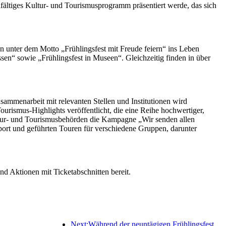
elfältiges Kultur- und Tourismusprogramm präsentiert werde, das sich
 unter dem Motto „Frühlingsfest mit Freude feiern“ ins Leben
ssen“ sowie „Frühlingsfest in Museen“. Gleichzeitig finden in über
mmenarbeit mit relevanten Stellen und Institutionen wird
urismus-Highlights veröffentlicht, die eine Reihe hochwertiger,
Kultur- und Tourismusbehörden die Kampagne „Wir senden allen
sport und geführten Touren für verschiedene Gruppen, darunter
d Aktionen mit Ticketabschnitten bereit.
Next:Während der neuntägigen Frühlingsfesttage werden voraussichtlich mehr als 18 Millionen Menschen ins Land ein- und ausreisen.