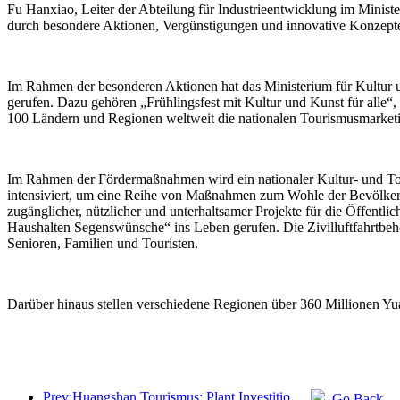
Fu Hanxiao, Leiter der Abteilung für Industrieentwicklung im Minister
durch besondere Aktionen, Vergünstigungen und innovative Konzepte
Im Rahmen der besonderen Aktionen hat das Ministerium für Kultur u
gerufen. Dazu gehören „Frühlingsfest mit Kultur und Kunst für alle“,
100 Ländern und Regionen weltweit die nationalen Tourismusmarketi
Im Rahmen der Fördermaßnahmen wird ein nationaler Kultur- und Tou
intensiviert, um eine Reihe von Maßnahmen zum Wohle der Bevölkerung
zugänglicher, nützlicher und unterhaltsamer Projekte für die Öffent
Haushalten Segenswünsche“ ins Leben gerufen. Die Zivilluftfahrtbehö
Senioren, Familien und Touristen.
Darüber hinaus stellen verschiedene Regionen über 360 Millionen Yu
Prev:Huangshan Tourismus: Plant Investitionen in Höhe von 530 Millionen Yuan für Hotelrenovierungen
Go Back