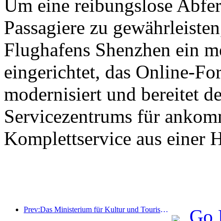
Um eine reibungslose Abfer
Passagiere zu gewährleisten,
Flughafens Shenzhen ein m
eingerichtet, das Online-Fo
modernisiert und bereitet d
Servicezentrums für ankomm
Komplettservice aus einer H
Prev:Das Ministerium für Kultur und Tourismus berichtete, dass im Jahr 2025 16.994 Sehenswürdigkeiten der Kategorie A 7,51 Milliarden Besucher empfangen und Tourismuseinnahmen in Höhe von 554,49 Milliarden Yuan generiert haben.
Go 