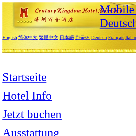
Mobile 
Deutsc
English
简体中文
繁體中文
日本語
한국어
Deutsch
Français
Itali
Startseite
Hotel Info
Jetzt buchen
Ausstattung