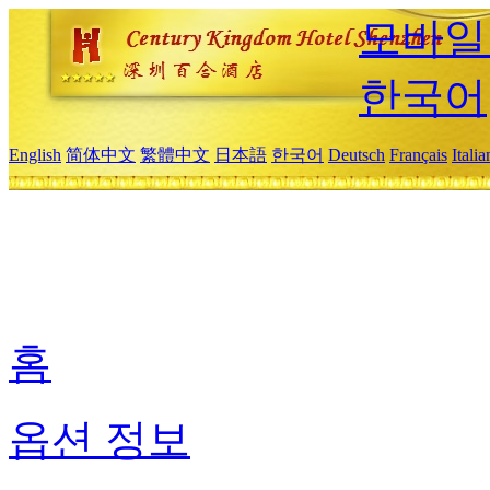
모바일
한국어
English
简体中文
繁體中文
日本語
한국어
Deutsch
Français
Itali
홈
옵션 정보