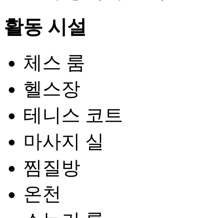
활동 시설
체스 룸
헬스장
테니스 코트
마사지 실
찜질방
온천