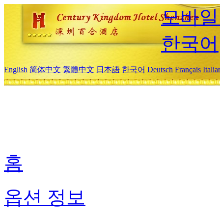
모바일
한국어
English
简体中文
繁體中文
日本語
한국어
Deutsch
Français
Itali
홈
옵션 정보