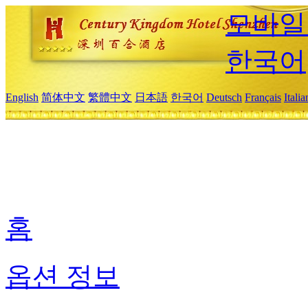
모바일
한국어
English
简体中文
繁體中文
日本語
한국어
Deutsch
Français
Itali
홈
옵션 정보