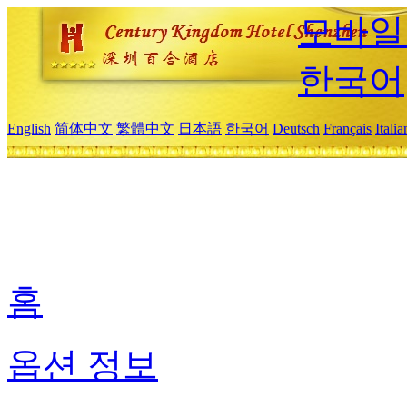
모바일
한국어
English
简体中文
繁體中文
日本語
한국어
Deutsch
Français
Itali
홈
옵션 정보