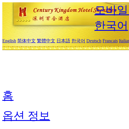
모바일
한국어
English
简体中文
繁體中文
日本語
한국어
Deutsch
Français
Itali
홈
옵션 정보