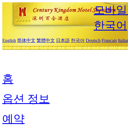
모바일
한국어
English
简体中文
繁體中文
日本語
한국어
Deutsch
Français
Itali
홈
옵션 정보
예약